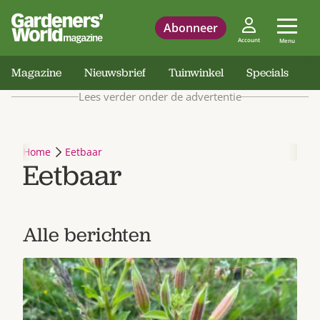
Abonneer
Account
Menu
Magazine
Nieuwsbrief
Tuinwinkel
Specials
Lees verder onder de advertentie
Home
Eetbaar
Eetbaar
Alle berichten