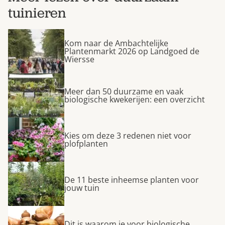
tuinieren
Kom naar de Ambachtelijke
Plantenmarkt 2026 op Landgoed de
Wiersse
Meer dan 50 duurzame en vaak
biologische kwekerijen: een overzicht
Kies om deze 3 redenen niet voor
plofplanten
De 11 beste inheemse planten voor
jouw tuin
Dit is waarom je voor biologische