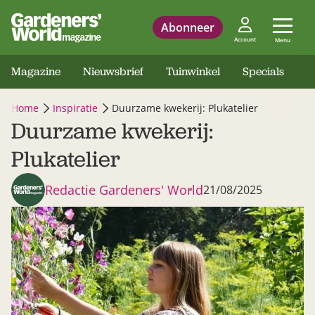
Abonneer
Account
Menu
Magazine
Nieuwsbrief
Tuinwinkel
Specials
Home
Inspiratie
Duurzame kwekerij: Plukatelier
Duurzame kwekerij:
Plukatelier
Redactie Gardeners' World
21/08/2025