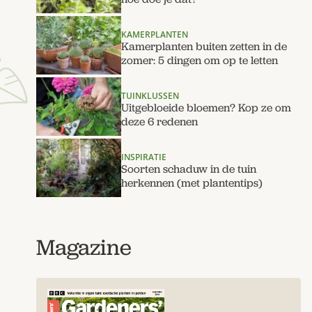
KAMERPLANTEN
Kamerplanten buiten zetten in de
zomer: 5 dingen om op te letten
TUINKLUSSEN
Uitgebloeide bloemen? Kop ze om
deze 6 redenen
INSPIRATIE
Soorten schaduw in de tuin
herkennen (met plantentips)
Magazine