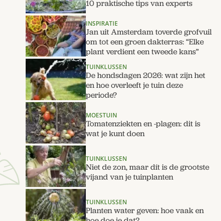
10 praktische tips van experts
INSPIRATIE
Jan uit Amsterdam toverde grofvuil
om tot een groen dakterras: “Elke
plant verdient een tweede kans”
TUINKLUSSEN
De hondsdagen 2026: wat zijn het
en hoe overleeft je tuin deze
periode?
MOESTUIN
Tomatenziekten en -plagen: dit is
wat je kunt doen
TUINKLUSSEN
Niet de zon, maar dít is de grootste
vijand van je tuinplanten
TUINKLUSSEN
Planten water geven: hoe vaak en
hoe doe je dat?