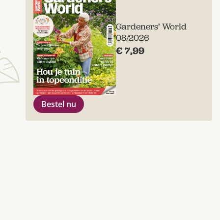
Gardeners’ World
08/2026
€ 7,99
Bestel nu