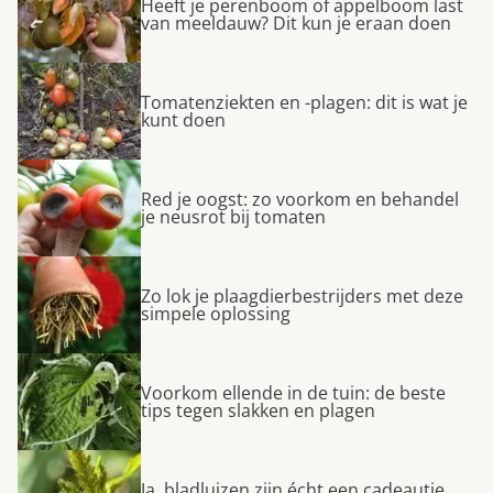
Heeft je perenboom of appelboom last
van meeldauw? Dit kun je eraan doen
Tomatenziekten en -plagen: dit is wat je
kunt doen
Red je oogst: zo voorkom en behandel
je neusrot bij tomaten
Zo lok je plaagdierbestrijders met deze
simpele oplossing
Voorkom ellende in de tuin: de beste
tips tegen slakken en plagen
Ja, bladluizen zijn écht een cadeautje