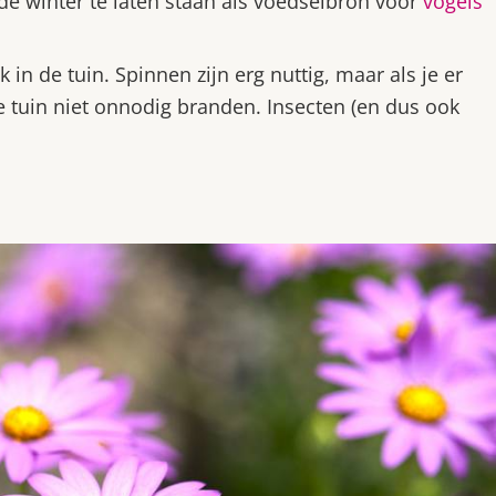
e winter te laten staan als voedselbron voor
vogels
 in de tuin. Spinnen zijn erg nuttig, maar als je er
 je tuin niet onnodig branden. Insecten (en dus ook