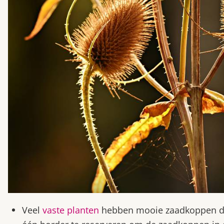
Veel
vaste planten
hebben mooie zaadkoppen die