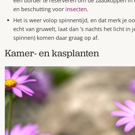
één border te reserveren om de zaadkoppen in d
en beschutting voor
insecten
.
Het is weer volop spinnentijd, en dat merk je ook
echt van gruwelt, laat dan ’s nachts het licht in
spinnen) komen daar graag op af.
Kamer- en kasplanten