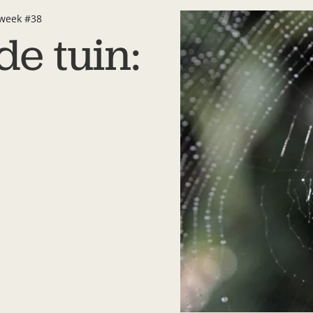
 week #38
de tuin: