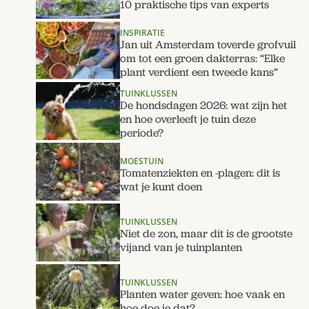
10 praktische tips van experts
INSPIRATIE
Jan uit Amsterdam toverde grofvuil
om tot een groen dakterras: “Elke
plant verdient een tweede kans”
TUINKLUSSEN
De hondsdagen 2026: wat zijn het
en hoe overleeft je tuin deze
periode?
MOESTUIN
Tomatenziekten en -plagen: dit is
wat je kunt doen
TUINKLUSSEN
Niet de zon, maar dít is de grootste
vijand van je tuinplanten
TUINKLUSSEN
Planten water geven: hoe vaak en
hoe doe je dat?