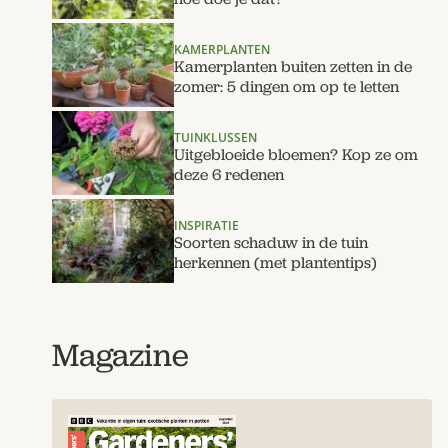
KAMERPLANTEN
Kamerplanten buiten zetten in de
zomer: 5 dingen om op te letten
TUINKLUSSEN
Uitgebloeide bloemen? Kop ze om
deze 6 redenen
INSPIRATIE
Soorten schaduw in de tuin
herkennen (met plantentips)
Magazine