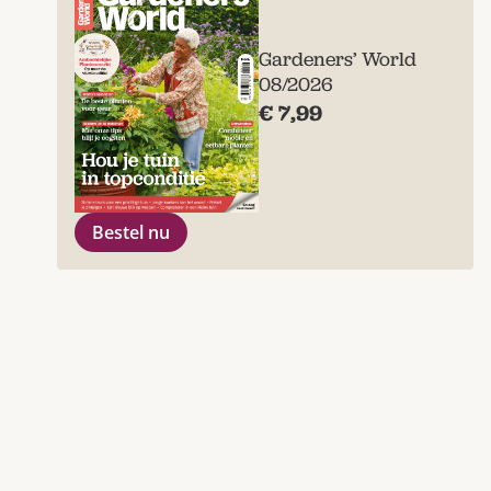
Gardeners’ World
08/2026
€ 7,99
Bestel nu