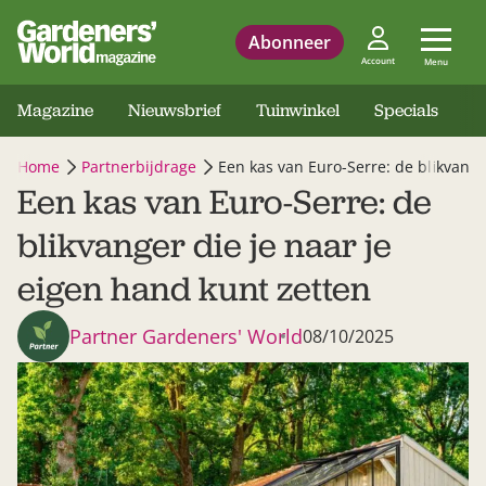
Abonneer
Account
Menu
Magazine
Nieuwsbrief
Tuinwinkel
Specials
Home
Partnerbijdrage
Een kas van Euro-Serre: de blikvange
Een kas van Euro-Serre: de
blikvanger die je naar je
eigen hand kunt zetten
Partner Gardeners' World
08/10/2025