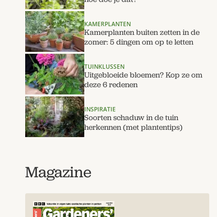
KAMERPLANTEN
Kamerplanten buiten zetten in de
zomer: 5 dingen om op te letten
TUINKLUSSEN
Uitgebloeide bloemen? Kop ze om
deze 6 redenen
INSPIRATIE
Soorten schaduw in de tuin
herkennen (met plantentips)
Magazine