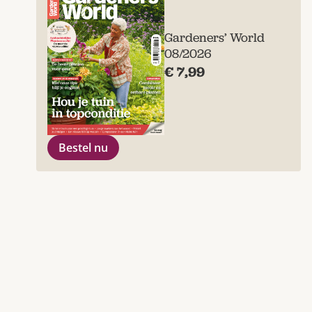
Gardeners’ World
08/2026
€ 7,99
Bestel nu