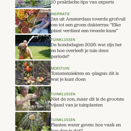
10 praktische tips van experts
INSPIRATIE
Jan uit Amsterdam toverde grofvuil
om tot een groen dakterras: “Elke
plant verdient een tweede kans”
TUINKLUSSEN
De hondsdagen 2026: wat zijn het
en hoe overleeft je tuin deze
periode?
MOESTUIN
Tomatenziekten en -plagen: dit is
wat je kunt doen
TUINKLUSSEN
Niet de zon, maar dít is de grootste
vijand van je tuinplanten
TUINKLUSSEN
Planten water geven: hoe vaak en
hoe doe je dat?