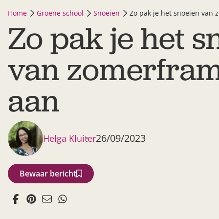
Home
Groene school
Snoeien
Zo pak je het snoeien van
Zo pak je het s
van zomerfra
aan
26/09/2023
Helga Kluiter
Bewaar bericht