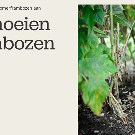
 zomerframbozen aan
noeien
mbozen