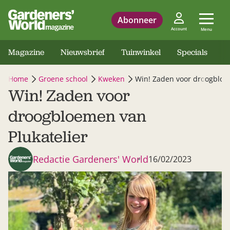
Abonneer
Account
Menu
Magazine
Nieuwsbrief
Tuinwinkel
Specials
Home
Groene school
Kweken
Win! Zaden voor droogbloe
Win! Zaden voor
droogbloemen van
Plukatelier
Redactie Gardeners' World
16/02/2023