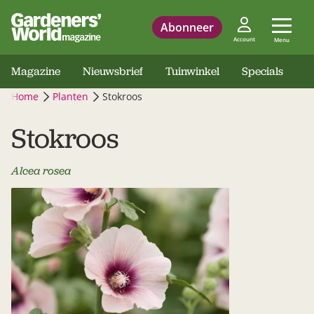
Abonneer
Account
Menu
Magazine
Nieuwsbrief
Tuinwinkel
Specials
Home
Planten
Stokroos
Stokroos
Alcea rosea