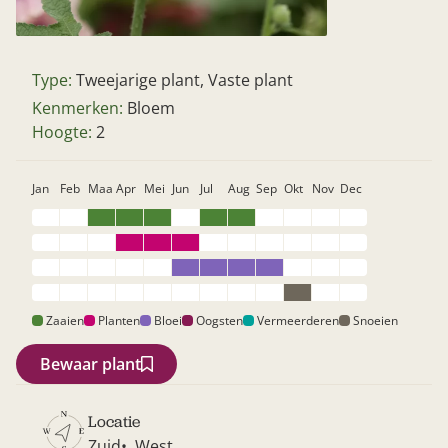
Type:
Tweejarige plant, Vaste plant
Kenmerken:
Bloem
Hoogte:
2
Jan
Feb
Maa
Apr
Mei
Jun
Jul
Aug
Sep
Okt
Nov
Dec
Zoek
Zaaien
Planten
Bloei
Oogsten
Vermeerderen
Snoeien
Bewaar plant
Locatie
Gardeners’ World 08/2026
Zuid
West