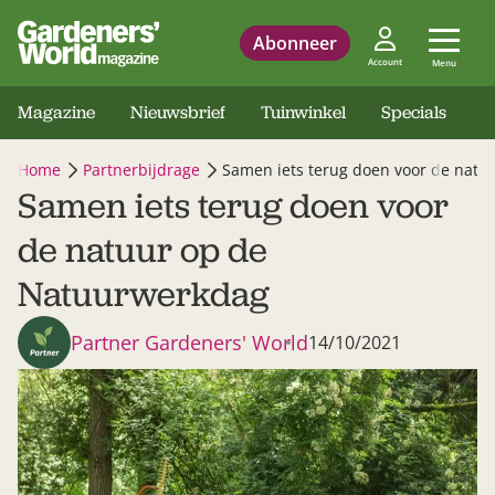
Abonneer
Account
Menu
Magazine
Nieuwsbrief
Tuinwinkel
Specials
Home
Partnerbijdrage
Samen iets terug doen voor de nat
Samen iets terug doen voor
de natuur op de
Natuurwerkdag
Partner Gardeners' World
14/10/2021