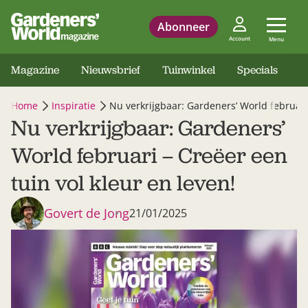
Abonneer
Account
Menu
Magazine
Nieuwsbrief
Tuinwinkel
Specials
Home
Inspiratie
Nu verkrijgbaar: Gardeners’ World februari 
Nu verkrijgbaar: Gardeners’
World februari – Creëer een
tuin vol kleur en leven!
Govert de Jong
21/01/2025