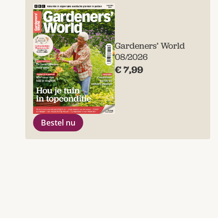
Gardeners’ World
08/2026
€ 7,99
Bestel nu