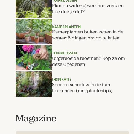
TUINKLUSSEN
Planten water geven: hoe vaak en
hoe doe je dat?
KAMERPLANTEN
Kamerplanten buiten zetten in de
zomer: 5 dingen om op te letten
TUINKLUSSEN
Uitgebloeide bloemen? Kop ze om
deze 6 redenen
INSPIRATIE
Soorten schaduw in de tuin
herkennen (met plantentips)
Magazine