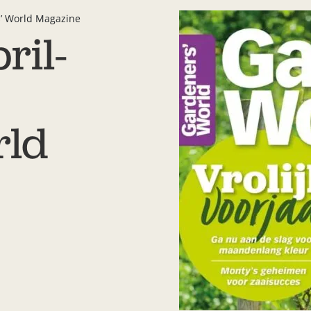
s’ World Magazine
ril-
rld