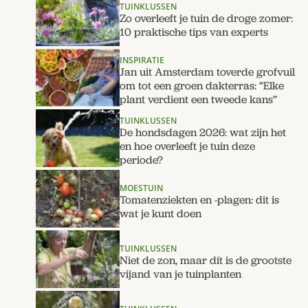
TUINKLUSSEN
Zo overleeft je tuin de droge zomer:
10 praktische tips van experts
INSPIRATIE
Jan uit Amsterdam toverde grofvuil
om tot een groen dakterras: “Elke
plant verdient een tweede kans”
TUINKLUSSEN
De hondsdagen 2026: wat zijn het
en hoe overleeft je tuin deze
periode?
MOESTUIN
Tomatenziekten en -plagen: dit is
wat je kunt doen
TUINKLUSSEN
Niet de zon, maar dít is de grootste
vijand van je tuinplanten