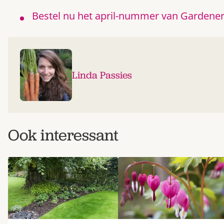
Bestel nu het april-nummer van Gardener
Linda Passies
Ook interessant