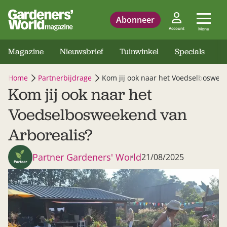
Abonneer
Account
Menu
Magazine
Nieuwsbrief
Tuinwinkel
Specials
Home
Partnerbijdrage
Kom jij ook naar het Voedselbosweek
Kom jij ook naar het
Voedselbosweekend van
Arborealis?
Partner Gardeners' World
21/08/2025