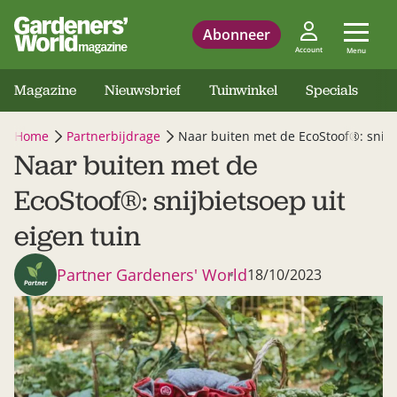
Abonneer
Account
Menu
Magazine
Nieuwsbrief
Tuinwinkel
Specials
Home
Partnerbijdrage
Naar buiten met de EcoStoof®: snijbi
Naar buiten met de
EcoStoof®: snijbietsoep uit
eigen tuin
Partner Gardeners' World
18/10/2023