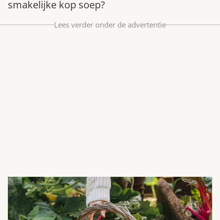
smakelijke kop soep?
Bestel nu
Lees verder onder de advertentie
Abonneer