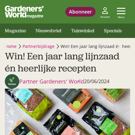
Abonneer
Account
Menu
Magazine
Nieuwsbrief
Tuinwinkel
Specials
Home
Partnerbijdrage
Win! Een jaar lang lijnzaad én heerli
Win! Een jaar lang lijnzaad
én heerlijke recepten
Partner Gardeners' World
20/06/2024