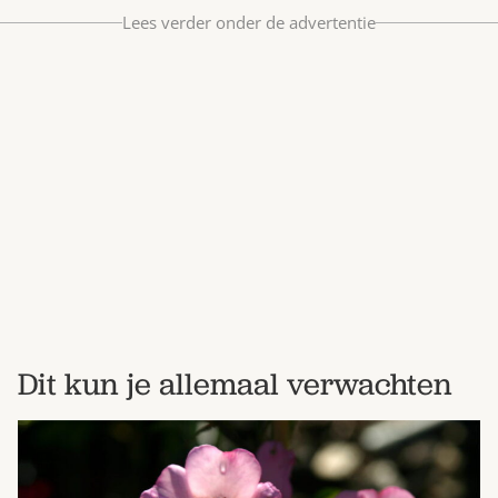
Bestel nu
Lees verder onder de advertentie
Abonneer
Dit kun je allemaal verwachten