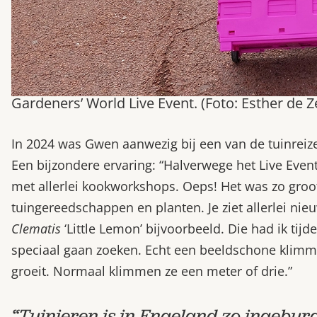
Gardeners’ World Live Event. (Foto: Esther de 
In 2024 was Gwen aanwezig bij een van de tuinreize
Een bijzondere ervaring: “Halverwege het Live Even
met allerlei kookworkshops. Oeps! Het was zo groot
tuingereedschappen en planten. Je ziet allerlei nie
Clematis
‘Little Lemon’ bijvoorbeeld. Die had ik tijd
speciaal gaan zoeken. Echt een beeldschone klimm
groeit. Normaal klimmen ze een meter of drie.”
“Tuinieren is in Engeland zo ingeburg