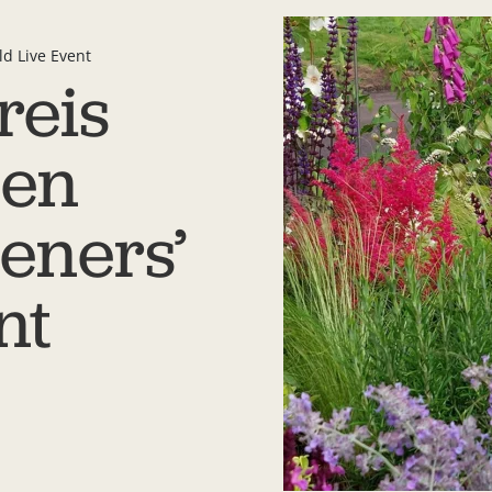
d Live Event
reis
 en
eners’
nt