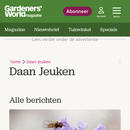
Abonneer
Account
Menu
Magazine
Nieuwsbrief
Tuinwinkel
Specials
Lees verder onder de advertentie
Home
Daan Jeuken
Daan Jeuken
Alle berichten