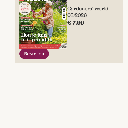
Gardeners’ World
08/2026
€ 7,99
Bestel nu