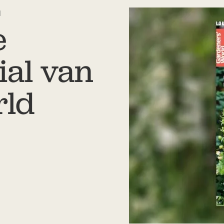
d
e
ial van
rld