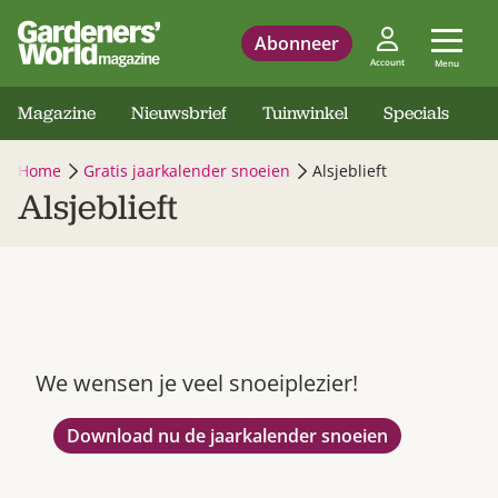
Abonneer
Account
Menu
Magazine
Nieuwsbrief
Tuinwinkel
Specials
Home
Gratis jaarkalender snoeien
Alsjeblieft
Alsjeblieft
We wensen je veel snoeiplezier!
Download nu de jaarkalender snoeien