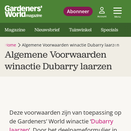
Abonneer
Account
Menu
Magazine
Nieuwsbrief
Tuinwinkel
Specials
Home
Algemene Voorwaarden winactie Dubarry laarzen
Algemene Voorwaarden
winactie Dubarry laarzen
Deze voorwaarden zijn van toepassing op
de Gardeners’ World winactie ‘
Dubarry
laarzen
’. Door het deelnameformulier in